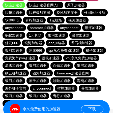
快连加速器
快连加速器官网入口
原子加速器
快鸭加速器
快柠檬加速器
旋风加速度器
外网网址导航
软件中心
青柠加速器
1元机场
银河加速器
anyconnect
hammer加速器
anyconnect
银河加速器
蚂蚁加速器
1元机场
银河加速器
暴雪加速器
优云666
银河加速器
abc加速器
番石榴加速器
银河加速器
速鹰666
vp(永久免费)加速器
橘子加速器
免费海外pvn加速器
荔枝加速器
vp(永久免费)加速器
暴雪加速器
银河加速器
白鲸加速器
银河加速器
纵云梯加速器
银河加速器
ikuuu.me加速器官网
银河加速器
原子加速器
哇哇加速器
海鸥加速器
海外梯子官网
anyconnect
蜜蜂加速器
暴雪加速器
银河加速器
银河加速器
青柠加速器
vp(永久免费)加速器
永久免费使用的加速器
下载