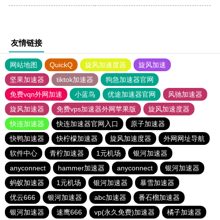
友情链接
网站地图
QuickQ
旋风加速度器
旋风加速
坚果加速器
tiktok加速器
狗急加速器官网
免费vqn外网加速
小蓝鸟
优途加速器官网
风驰加速器
旋风加速器
免费vps加速器外网苹果版
旋风加速度器
快连加速器
快连加速器官网入口
原子加速器
快鸭加速器
快柠檬加速器
旋风加速度器
外网网址导航
软件中心
青柠加速器
1元机场
银河加速器
anyconnect
hammer加速器
anyconnect
银河加速器
蚂蚁加速器
1元机场
银河加速器
暴雪加速器
优云666
银河加速器
abc加速器
番石榴加速器
银河加速器
速鹰666
vp(永久免费)加速器
橘子加速器