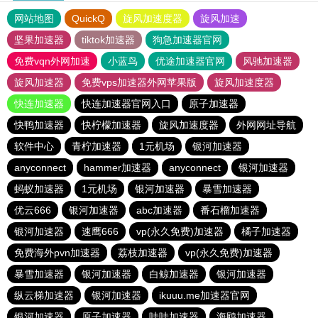
网站地图
QuickQ
旋风加速度器
旋风加速
坚果加速器
tiktok加速器
狗急加速器官网
免费vqn外网加速
小蓝鸟
优途加速器官网
风驰加速器
旋风加速器
免费vps加速器外网苹果版
旋风加速度器
快连加速器
快连加速器官网入口
原子加速器
快鸭加速器
快柠檬加速器
旋风加速度器
外网网址导航
软件中心
青柠加速器
1元机场
银河加速器
anyconnect
hammer加速器
anyconnect
银河加速器
蚂蚁加速器
1元机场
银河加速器
暴雪加速器
优云666
银河加速器
abc加速器
番石榴加速器
银河加速器
速鹰666
vp(永久免费)加速器
橘子加速器
免费海外pvn加速器
荔枝加速器
vp(永久免费)加速器
暴雪加速器
银河加速器
白鲸加速器
银河加速器
纵云梯加速器
银河加速器
ikuuu.me加速器官网
银河加速器
原子加速器
哇哇加速器
海鸥加速器