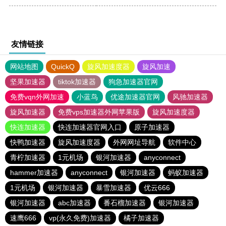
友情链接
网站地图
QuickQ
旋风加速度器
旋风加速
坚果加速器
tiktok加速器
狗急加速器官网
免费vqn外网加速
小蓝鸟
优途加速器官网
风驰加速器
旋风加速器
免费vps加速器外网苹果版
旋风加速度器
快连加速器
快连加速器官网入口
原子加速器
快鸭加速器
旋风加速度器
外网网址导航
软件中心
青柠加速器
1元机场
银河加速器
anyconnect
hammer加速器
anyconnect
银河加速器
蚂蚁加速器
1元机场
银河加速器
暴雪加速器
优云666
银河加速器
abc加速器
番石榴加速器
银河加速器
速鹰666
vp(永久免费)加速器
橘子加速器