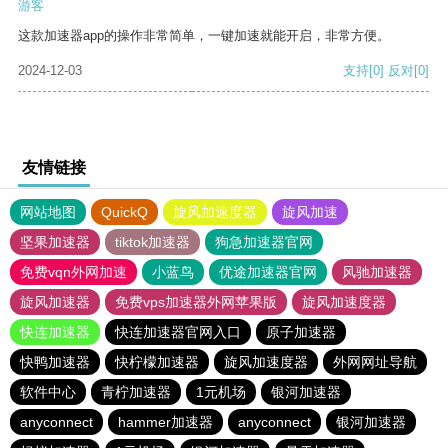
游客
这款加速器app的操作非常简单，一键加速就能开启，非常方便。
2024-12-03
支持
[0]
反对
[0]
友情链接
网站地图
QuickQ
旋风加速度器
旋风加速
坚果加速器
tiktok加速器
狗急加速器官网
免费vqn外网加速
小蓝鸟
优途加速器官网
风驰加速器
旋风加速器
免费vps加速器外网苹果版
旋风加速度器
快连加速器
快连加速器官网入口
原子加速器
快鸭加速器
快柠檬加速器
旋风加速度器
外网网址导航
软件中心
青柠加速器
1元机场
银河加速器
anyconnect
hammer加速器
anyconnect
银河加速器