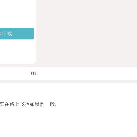
PC下载
排行
车在路上飞驰如黑豹一般。