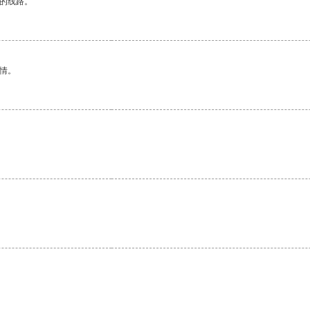
区的线路。
情。
。