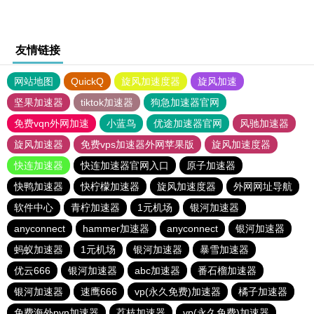
友情链接
网站地图
QuickQ
旋风加速度器
旋风加速
坚果加速器
tiktok加速器
狗急加速器官网
免费vqn外网加速
小蓝鸟
优途加速器官网
风驰加速器
旋风加速器
免费vps加速器外网苹果版
旋风加速度器
快连加速器
快连加速器官网入口
原子加速器
快鸭加速器
快柠檬加速器
旋风加速度器
外网网址导航
软件中心
青柠加速器
1元机场
银河加速器
anyconnect
hammer加速器
anyconnect
银河加速器
蚂蚁加速器
1元机场
银河加速器
暴雪加速器
优云666
银河加速器
abc加速器
番石榴加速器
银河加速器
速鹰666
vp(永久免费)加速器
橘子加速器
免费海外pvn加速器
荔枝加速器
vp(永久免费)加速器