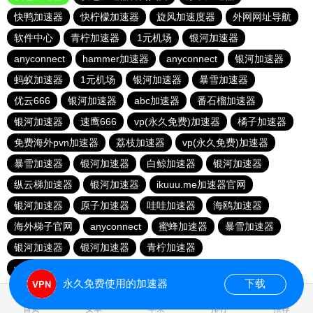
快鸭加速器
快柠檬加速器
旋风加速度器
外网网址导航
软件中心
青柠加速器
1元机场
银河加速器
anyconnect
hammer加速器
anyconnect
银河加速器
蚂蚁加速器
1元机场
银河加速器
暴雪加速器
优云666
银河加速器
abc加速器
番石榴加速器
银河加速器
速鹰666
vp(永久免费)加速器
橘子加速器
免费海外pvn加速器
荔枝加速器
vp(永久免费)加速器
暴雪加速器
银河加速器
白鲸加速器
银河加速器
纵云梯加速器
银河加速器
ikuuu.me加速器官网
银河加速器
原子加速器
哇哇加速器
海鸥加速器
海外梯子官网
anyconnect
蜜蜂加速器
暴雪加速器
银河加速器
银河加速器
青柠加速器
vp(永久免费)加速器
永久免费使用的加速器
下载
0.105693s
首页
安卓
苹果
排行
推荐