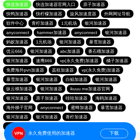
快连加速器
快连加速器官网入口
原子加速器
快鸭加速器
快柠檬加速器
旋风加速度器
外网网址导航
软件中心
青柠加速器
1元机场
银河加速器
anyconnect
hammer加速器
anyconnect
银河加速器
蚂蚁加速器
1元机场
银河加速器
暴雪加速器
优云666
银河加速器
abc加速器
番石榴加速器
银河加速器
速鹰666
vp(永久免费)加速器
橘子加速器
免费海外pvn加速器
荔枝加速器
vp(永久免费)加速器
暴雪加速器
银河加速器
白鲸加速器
银河加速器
纵云梯加速器
银河加速器
ikuuu.me加速器官网
银河加速器
原子加速器
哇哇加速器
海鸥加速器
海外梯子官网
anyconnect
蜜蜂加速器
暴雪加速器
银河加速器
银河加速器
青柠加速器
vp(永久免费)加速器
永久免费使用的加速器
下载