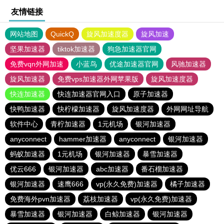
友情链接
网站地图
QuickQ
旋风加速度器
旋风加速
坚果加速器
tiktok加速器
狗急加速器官网
免费vqn外网加速
小蓝鸟
优途加速器官网
风驰加速器
旋风加速器
免费vps加速器外网苹果版
旋风加速度器
快连加速器
快连加速器官网入口
原子加速器
快鸭加速器
快柠檬加速器
旋风加速度器
外网网址导航
软件中心
青柠加速器
1元机场
银河加速器
anyconnect
hammer加速器
anyconnect
银河加速器
蚂蚁加速器
1元机场
银河加速器
暴雪加速器
优云666
银河加速器
abc加速器
番石榴加速器
银河加速器
速鹰666
vp(永久免费)加速器
橘子加速器
免费海外pvn加速器
荔枝加速器
vp(永久免费)加速器
暴雪加速器
银河加速器
白鲸加速器
银河加速器