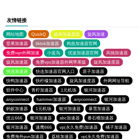
友情链接
网站地图
QuickQ
旋风加速度器
旋风加速
坚果加速器
tiktok加速器
狗急加速器官网
免费vqn外网加速
小蓝鸟
优途加速器官网
风驰加速器
旋风加速器
免费vps加速器外网苹果版
旋风加速度器
快连加速器
快连加速器官网入口
原子加速器
快鸭加速器
快柠檬加速器
旋风加速度器
外网网址导航
软件中心
青柠加速器
1元机场
银河加速器
anyconnect
hammer加速器
anyconnect
银河加速器
蚂蚁加速器
1元机场
银河加速器
暴雪加速器
优云666
银河加速器
abc加速器
番石榴加速器
银河加速器
速鹰666
vp(永久免费)加速器
橘子加速器
免费海外pvn加速器
荔枝加速器
vp(永久免费)加速器