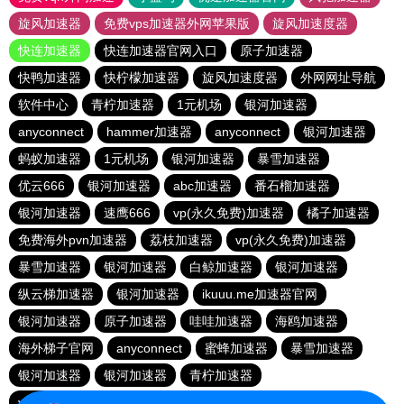
旋风加速器
免费vps加速器外网苹果版
旋风加速度器
快连加速器
快连加速器官网入口
原子加速器
快鸭加速器
快柠檬加速器
旋风加速度器
外网网址导航
软件中心
青柠加速器
1元机场
银河加速器
anyconnect
hammer加速器
anyconnect
银河加速器
蚂蚁加速器
1元机场
银河加速器
暴雪加速器
优云666
银河加速器
abc加速器
番石榴加速器
银河加速器
速鹰666
vp(永久免费)加速器
橘子加速器
免费海外pvn加速器
荔枝加速器
vp(永久免费)加速器
暴雪加速器
银河加速器
白鲸加速器
银河加速器
纵云梯加速器
银河加速器
ikuuu.me加速器官网
银河加速器
原子加速器
哇哇加速器
海鸥加速器
海外梯子官网
anyconnect
蜜蜂加速器
暴雪加速器
银河加速器
银河加速器
青柠加速器
vp(永久免费)加速器