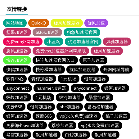
友情链接
网站地图
QuickQ
旋风加速度器
旋风加速
坚果加速器
tiktok加速器
狗急加速器官网
免费vqn外网加速
小蓝鸟
优途加速器官网
风驰加速器
旋风加速器
免费vps加速器外网苹果版
旋风加速度器
快连加速器
快连加速器官网入口
原子加速器
快鸭加速器
快柠檬加速器
旋风加速度器
外网网址导航
软件中心
青柠加速器
1元机场
银河加速器
anyconnect
hammer加速器
anyconnect
银河加速器
蚂蚁加速器
1元机场
银河加速器
暴雪加速器
优云666
银河加速器
abc加速器
番石榴加速器
银河加速器
速鹰666
vp(永久免费)加速器
橘子加速器
免费海外pvn加速器
荔枝加速器
vp(永久免费)加速器
暴雪加速器
银河加速器
白鲸加速器
银河加速器