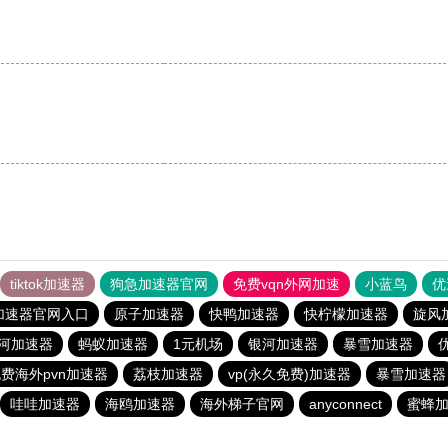
tiktok加速器
狗急加速器官网
免费vqn外网加速
小蓝鸟
优
加速器官网入口
原子加速器
快鸭加速器
快柠檬加速器
旋风
河加速器
蚂蚁加速器
1元机场
银河加速器
暴雪加速器
费海外pvn加速器
荔枝加速器
vp(永久免费)加速器
暴雪加速器
哇哇加速器
海鸥加速器
海外梯子官网
anyconnect
蜜蜂