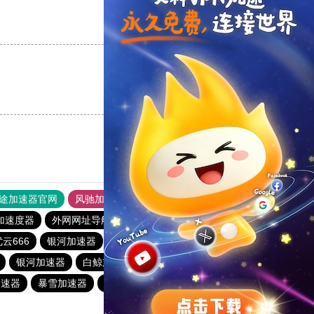
支持
[0]
反对
[0]
支持
[0]
反对
[0]
途加速器官网
风驰加速器
旋风加速器
加速度器
外网网址导航
软件中心
青柠加速器
1元机场
优云666
银河加速器
abc加速器
番石榴加速器
银河加速器
白鲸加速器
银河加速器
纵云梯加速器
加速器
暴雪加速器
银河加速器
银河加速器
青柠加速器