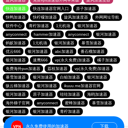
旋风加速器
免费vps加速器外网苹果版
旋风加速度器
快连加速器
快连加速器官网入口
原子加速器
快鸭加速器
快柠檬加速器
旋风加速度器
外网网址导航
软件中心
青柠加速器
1元机场
银河加速器
anyconnect
hammer加速器
anyconnect
银河加速器
蚂蚁加速器
1元机场
银河加速器
暴雪加速器
优云666
银河加速器
abc加速器
番石榴加速器
银河加速器
速鹰666
vp(永久免费)加速器
橘子加速器
免费海外pvn加速器
荔枝加速器
vp(永久免费)加速器
暴雪加速器
银河加速器
白鲸加速器
银河加速器
纵云梯加速器
银河加速器
ikuuu.me加速器官网
银河加速器
原子加速器
哇哇加速器
海鸥加速器
海外梯子官网
anyconnect
蜜蜂加速器
暴雪加速器
银河加速器
银河加速器
青柠加速器
vp(永久免费)加速器
永久免费使用的加速器
下载