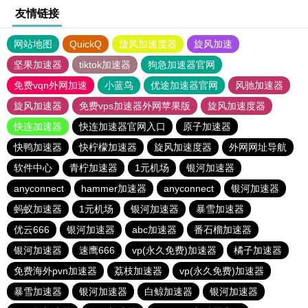
友情链接
网站地图
QuickQ
旋风加速度器
旋风加速
坚果加速器
tiktok加速器
狗急加速器官网
免费vqn外网加速
小蓝鸟
优途加速器官网
风驰加速器
旋风加速器
免费vps加速器外网苹果版
旋风加速度器
快连加速器
快连加速器官网入口
原子加速器
快鸭加速器
快柠檬加速器
旋风加速度器
外网网址导航
软件中心
青柠加速器
1元机场
银河加速器
anyconnect
hammer加速器
anyconnect
银河加速器
蚂蚁加速器
1元机场
银河加速器
暴雪加速器
优云666
银河加速器
abc加速器
番石榴加速器
银河加速器
速鹰666
vp(永久免费)加速器
橘子加速器
免费海外pvn加速器
荔枝加速器
vp(永久免费)加速器
暴雪加速器
银河加速器
白鲸加速器
银河加速器