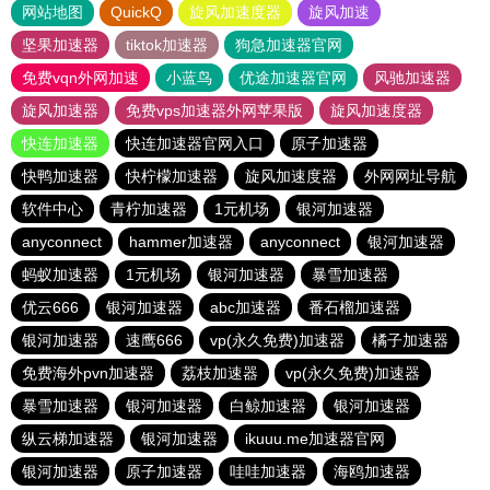
网站地图
QuickQ
旋风加速度器
旋风加速
坚果加速器
tiktok加速器
狗急加速器官网
免费vqn外网加速
小蓝鸟
优途加速器官网
风驰加速器
旋风加速器
免费vps加速器外网苹果版
旋风加速度器
快连加速器
快连加速器官网入口
原子加速器
快鸭加速器
快柠檬加速器
旋风加速度器
外网网址导航
软件中心
青柠加速器
1元机场
银河加速器
anyconnect
hammer加速器
anyconnect
银河加速器
蚂蚁加速器
1元机场
银河加速器
暴雪加速器
优云666
银河加速器
abc加速器
番石榴加速器
银河加速器
速鹰666
vp(永久免费)加速器
橘子加速器
免费海外pvn加速器
荔枝加速器
vp(永久免费)加速器
暴雪加速器
银河加速器
白鲸加速器
银河加速器
纵云梯加速器
银河加速器
ikuuu.me加速器官网
银河加速器
原子加速器
哇哇加速器
海鸥加速器