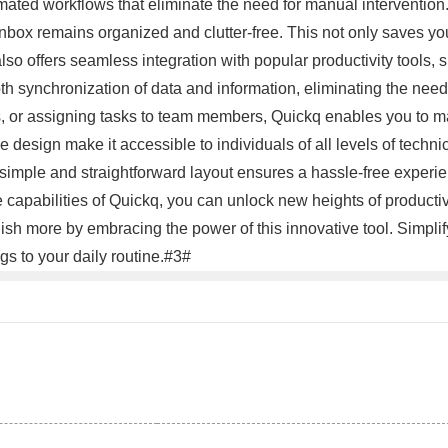
omated workflows that eliminate the need for manual intervention.
 inbox remains organized and clutter-free. This not only saves y
so offers seamless integration with popular productivity tools,
h synchronization of data and information, eliminating the need 
sts, or assigning tasks to team members, Quickq enables you to ma
ve design make it accessible to individuals of all levels of techn
s simple and straightforward layout ensures a hassle-free exper
the capabilities of Quickq, you can unlock new heights of productiv
h more by embracing the power of this innovative tool. Simplify 
s to your daily routine.#3#