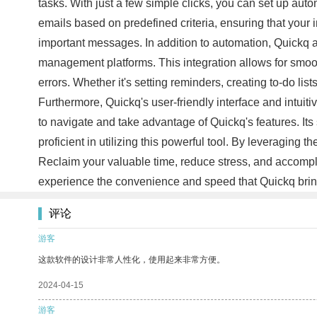
tasks. With just a few simple clicks, you can set up aut
emails based on predefined criteria, ensuring that your
important messages. In addition to automation, Quickq al
management platforms. This integration allows for smoot
errors. Whether it's setting reminders, creating to-do li
Furthermore, Quickq's user-friendly interface and intuiti
to navigate and take advantage of Quickq's features. It
proficient in utilizing this powerful tool. By leveraging 
Reclaim your valuable time, reduce stress, and accomplis
experience the convenience and speed that Quickq bring
评论
游客
这款软件的设计非常人性化，使用起来非常方便。
2024-04-15
游客