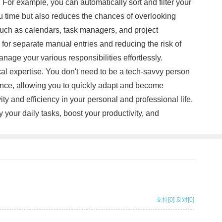
 For example, you can automatically sort and filter your
ou time but also reduces the chances of overlooking
 such as calendars, task managers, and project
for separate manual entries and reducing the risk of
nage your various responsibilities effortlessly.
ical expertise. You don't need to be a tech-savvy person
ience, allowing you to quickly adapt and become
ity and efficiency in your personal and professional life.
your daily tasks, boost your productivity, and
支持
[0]
反对
[0]