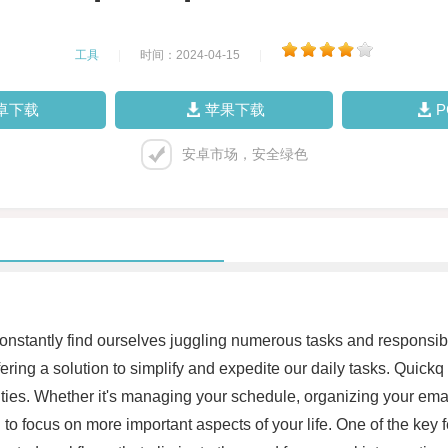
工具
|
时间：2024-04-15
|
卓下载
苹果下载
安卓市场，安全绿色
constantly find ourselves juggling numerous tasks and responsibi
ering a solution to simplify and expedite our daily tasks. Quickq 
ivities. Whether it's managing your schedule, organizing your e
o focus on more important aspects of your life. One of the key fea