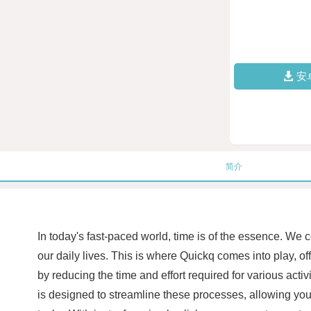
安
简介
In today's fast-paced world, time is of the essence. We 
our daily lives. This is where Quickq comes into play, off
by reducing the time and effort required for various act
is designed to streamline these processes, allowing you t