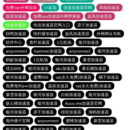
免费vqn外网加速
小蓝鸟
优途加速器官网
风驰加速器
旋风加速器
免费vps加速器外网苹果版
旋风加速度器
快连加速器
快连加速器官网入口
原子加速器
快鸭加速器
快柠檬加速器
旋风加速度器
外网网址导航
软件中心
青柠加速器
1元机场
银河加速器
anyconnect
hammer加速器
anyconnect
银河加速器
蚂蚁加速器
1元机场
银河加速器
暴雪加速器
优云666
银河加速器
abc加速器
番石榴加速器
银河加速器
速鹰666
vp(永久免费)加速器
橘子加速器
免费海外pvn加速器
荔枝加速器
vp(永久免费)加速器
暴雪加速器
银河加速器
白鲸加速器
银河加速器
纵云梯加速器
银河加速器
ikuuu.me加速器官网
银河加速器
原子加速器
哇哇加速器
海鸥加速器
海外梯子官网
anyconnect
蜜蜂加速器
暴雪加速器
银河加速器
银河加速器
青柠加速器