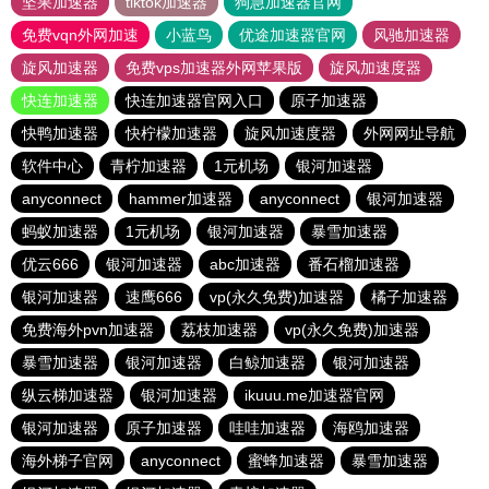
坚果加速器
tiktok加速器
狗急加速器官网
免费vqn外网加速
小蓝鸟
优途加速器官网
风驰加速器
旋风加速器
免费vps加速器外网苹果版
旋风加速度器
快连加速器
快连加速器官网入口
原子加速器
快鸭加速器
快柠檬加速器
旋风加速度器
外网网址导航
软件中心
青柠加速器
1元机场
银河加速器
anyconnect
hammer加速器
anyconnect
银河加速器
蚂蚁加速器
1元机场
银河加速器
暴雪加速器
优云666
银河加速器
abc加速器
番石榴加速器
银河加速器
速鹰666
vp(永久免费)加速器
橘子加速器
免费海外pvn加速器
荔枝加速器
vp(永久免费)加速器
暴雪加速器
银河加速器
白鲸加速器
银河加速器
纵云梯加速器
银河加速器
ikuuu.me加速器官网
银河加速器
原子加速器
哇哇加速器
海鸥加速器
海外梯子官网
anyconnect
蜜蜂加速器
暴雪加速器