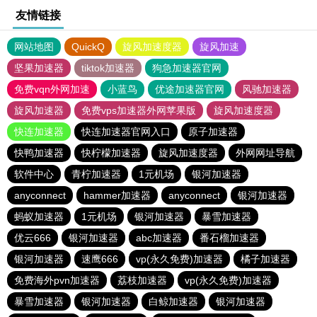
友情链接
网站地图
QuickQ
旋风加速度器
旋风加速
坚果加速器
tiktok加速器
狗急加速器官网
免费vqn外网加速
小蓝鸟
优途加速器官网
风驰加速器
旋风加速器
免费vps加速器外网苹果版
旋风加速度器
快连加速器
快连加速器官网入口
原子加速器
快鸭加速器
快柠檬加速器
旋风加速度器
外网网址导航
软件中心
青柠加速器
1元机场
银河加速器
anyconnect
hammer加速器
anyconnect
银河加速器
蚂蚁加速器
1元机场
银河加速器
暴雪加速器
优云666
银河加速器
abc加速器
番石榴加速器
银河加速器
速鹰666
vp(永久免费)加速器
橘子加速器
免费海外pvn加速器
荔枝加速器
vp(永久免费)加速器
暴雪加速器
银河加速器
白鲸加速器
银河加速器