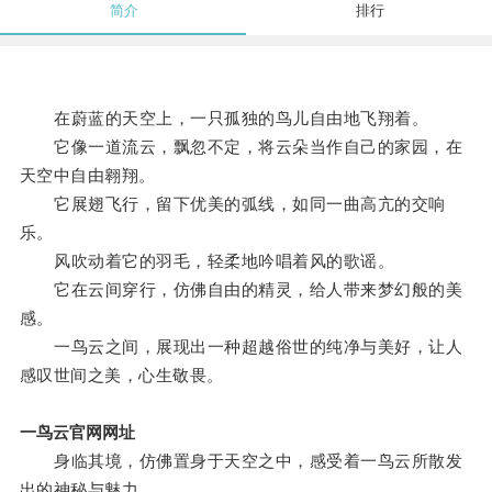
简介
排行
在蔚蓝的天空上，一只孤独的鸟儿自由地飞翔着。
它像一道流云，飘忽不定，将云朵当作自己的家园，在
天空中自由翱翔。
它展翅飞行，留下优美的弧线，如同一曲高亢的交响
乐。
风吹动着它的羽毛，轻柔地吟唱着风的歌谣。
它在云间穿行，仿佛自由的精灵，给人带来梦幻般的美
感。
一鸟云之间，展现出一种超越俗世的纯净与美好，让人
感叹世间之美，心生敬畏。
一鸟云官网网址
身临其境，仿佛置身于天空之中，感受着一鸟云所散发
出的神秘与魅力。