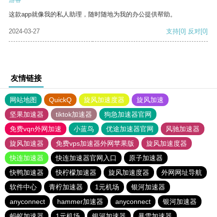
这款app就像我的私人助理，随时随地为我的办公提供帮助。
2024-03-27
支持
[0]
反对
[0]
友情链接
网站地图
QuickQ
旋风加速度器
旋风加速
坚果加速器
tiktok加速器
狗急加速器官网
免费vqn外网加速
小蓝鸟
优途加速器官网
风驰加速器
旋风加速器
免费vps加速器外网苹果版
旋风加速度器
快连加速器
快连加速器官网入口
原子加速器
快鸭加速器
快柠檬加速器
旋风加速度器
外网网址导航
软件中心
青柠加速器
1元机场
银河加速器
anyconnect
hammer加速器
anyconnect
银河加速器
蚂蚁加速器
1元机场
银河加速器
暴雪加速器